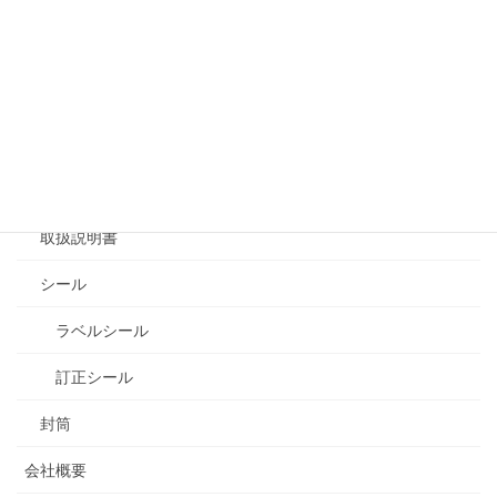
よくある質問
取扱商品
会社案内製作
カタログ・パンフレット製作
チラシ
取扱説明書
シール
ラベルシール
訂正シール
封筒
会社概要