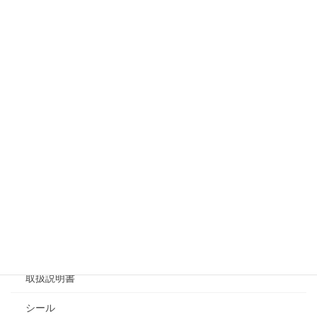
メニュー
はじめてご覧になる方へ
よくある質問
取扱商品
会社案内製作
カタログ・パンフレット製作
チラシ
取扱説明書
シール