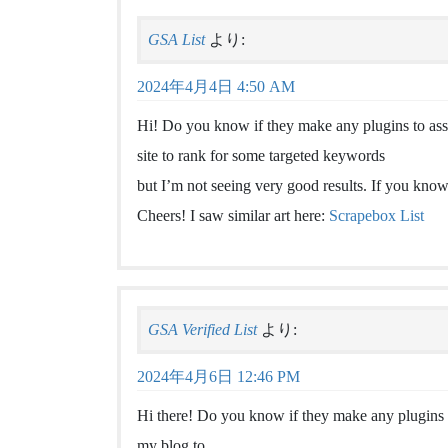
GSA List
より:
2024年4月4日 4:50 AM
Hi! Do you know if they make any plugins to ass
site to rank for some targeted keywords
but I’m not seeing very good results. If you know
Cheers! I saw similar art here:
Scrapebox List
GSA Verified List
より:
2024年4月6日 12:46 PM
Hi there! Do you know if they make any plugins t
my blog to