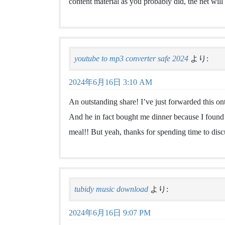
content material as you probably did, the net wil
youtube to mp3 converter safe 2024
より:
2024年6月16日 3:10 AM
An outstanding share! I’ve just forwarded this on
And he in fact bought me dinner because I found 
meal!! But yeah, thanks for spending time to discus
tubidy music download
より:
2024年6月16日 9:07 PM