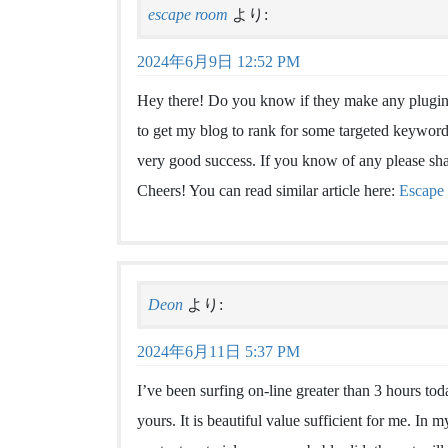
escape room
より:
2024年6月9日 12:52 PM
Hey there! Do you know if they make any plugins
to get my blog to rank for some targeted keyword
very good success. If you know of any please sha
Cheers! You can read similar article here:
Escape 
Deon
より:
2024年6月11日 5:37 PM
I’ve been surfing on-line greater than 3 hours tod
yours. It is beautiful value sufficient for me. In