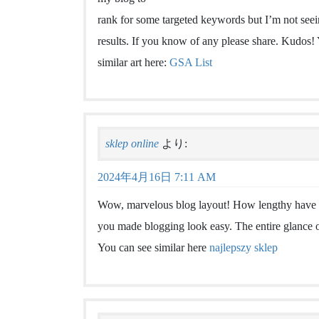
rank for some targeted keywords but I’m not see
results. If you know of any please share. Kudos!
similar art here:
GSA List
sklep online
より:
2024年4月16日 7:11 AM
Wow, marvelous blog layout! How lengthy have 
you made blogging look easy. The entire glance of
You can see similar here
najlepszy sklep