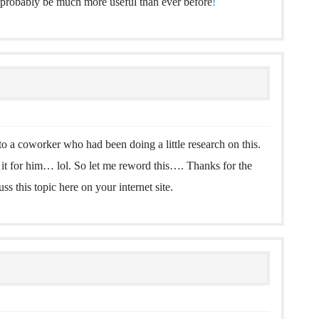
l probably be much more useful than ever before
!
to a coworker who had been doing a little research on this.
it for him… lol. So let me reword this…. Thanks for the
s this topic here on your internet site.