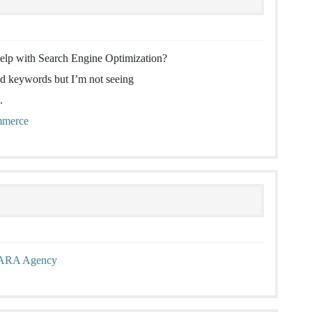
elp with Search Engine Optimization?
ted keywords but I’m not seeing
.
merce
ARA Agency