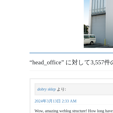
“
head_office
” に対して3,55
dobry sklep
より:
2024年3月13日 2:33 AM
Wow, amazing weblog structure! How long have 