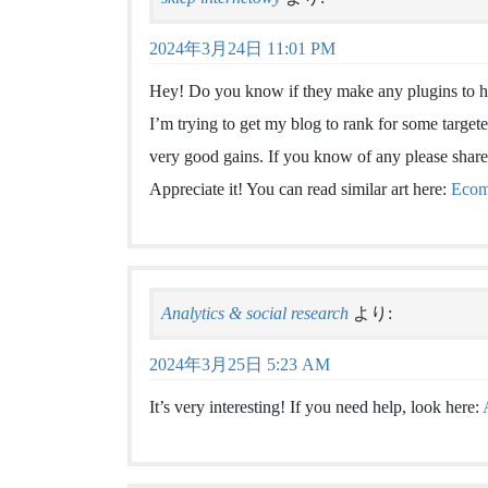
2024年3月24日 11:01 PM
Hey! Do you know if they make any plugins to h
I’m trying to get my blog to rank for some targe
very good gains. If you know of any please share
Appreciate it! You can read similar art here:
Ecom
Analytics & social research
より:
2024年3月25日 5:23 AM
It’s very interesting! If you need help, look here: