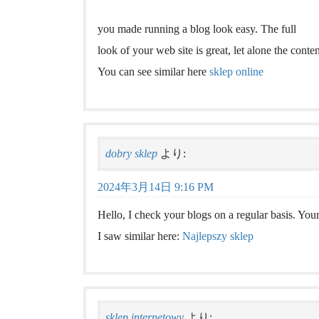
you made running a blog look easy. The full
look of your web site is great, let alone the conten
You can see similar here
sklep online
dobry sklep
より:
2024年3月14日 9:16 PM
Hello, I check your blogs on a regular basis. Your 
I saw similar here:
Najlepszy sklep
sklep internetowy
より: