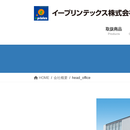
コ
ナ
ン
ビ
テ
ゲ
ン
ー
取扱商品
ツ
シ
Products
へ
ョ
ス
ン
キ
に
ッ
移
プ
動
HOME
会社概要
head_office