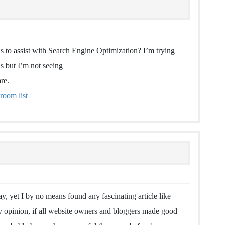
 to assist with Search Engine Optimization? I’m trying
s but I’m not seeing
re.
room list
ay, yet I by no means found any fascinating article like
 my opinion, if all website owners and bloggers made good