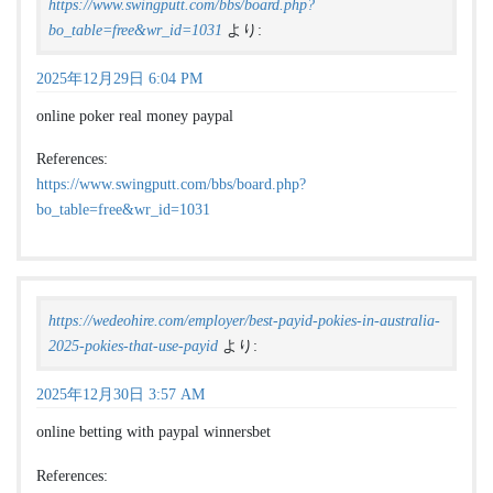
https://www.swingputt.com/bbs/board.php?
bo_table=free&wr_id=1031
より:
2025年12月29日 6:04 PM
online poker real money paypal
References:
https://www.swingputt.com/bbs/board.php?
bo_table=free&wr_id=1031
https://wedeohire.com/employer/best-payid-pokies-in-australia-
2025-pokies-that-use-payid
より:
2025年12月30日 3:57 AM
online betting with paypal winnersbet
References: