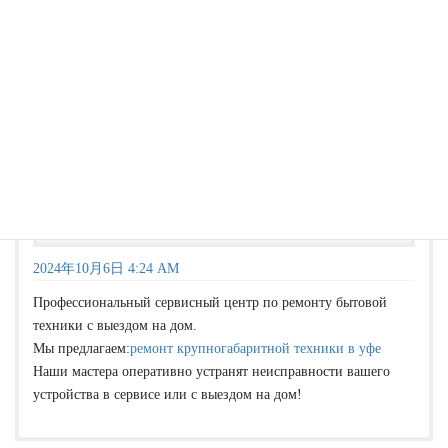
Ремонт техники с выездом на дом в Москве
より:
2024年10月5日 4:25 PM
Сервисный центр предлагает починить кофемашины la san
marco
ремонт кофемашин la san marco
ремонт техники в уфе
より:
2024年10月6日 4:24 AM
Профессиональный сервисный центр по ремонту бытовой
техники с выездом на дом.
Мы предлагаем:
ремонт крупногабаритной техники в уфе
Наши мастера оперативно устранят неисправности вашего
устройства в сервисе или с выездом на дом!