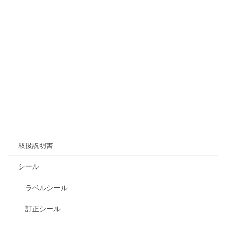
はじめてご覧になる方へ
よくある質問
取扱商品
会社案内製作
カタログ・パンフレット製作
チラシ
取扱説明書
シール
ラベルシール
訂正シール