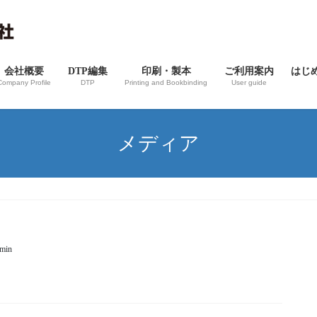
会社概要
DTP編集
印刷・製本
ご利用案内
はじ
Company Profile
DTP
Printing and Bookbinding
User guide
メディア
dmin