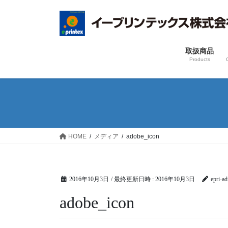
コ
ナ
ン
ビ
テ
ゲ
ン
ー
取扱商品
ツ
シ
Products
へ
ョ
ス
ン
キ
に
ッ
移
プ
動
HOME
メディア
adobe_icon
2016年10月3日
/ 最終更新日時 :
2016年10月3日
epri-a
adobe_icon